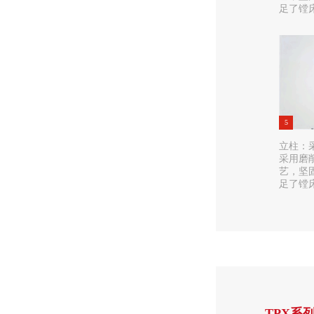
足了镗
5
立柱：
采用磨
艺，坚
足了镗
TPX系