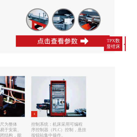
TPX数
显镗床
4
尺为整体
控制系统：机床采用可编程
易于安装、
序控制器（PLC）控制，悬挂
闭结构，能
按钮站集中操作。