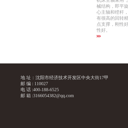
机床主轴采用“
械结构，即平
心主轴和镗杆
有很高的回转
点支撑，刚性
性好。
地 址：沈阳市经济技术开发区中央大街17甲
邮 编 : 110027
电 话 :400-188-6525
邮 箱 :3166054382@qq.com