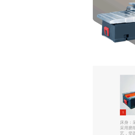
1
床身：
采用磨
艺，坚