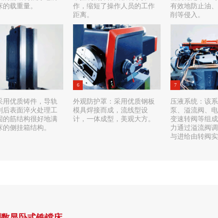
床的载重量。
作，缩短了操作人员的工作
有效地防止油、
距离。
削等侵入。
6
7
采用优质铸件，导轨
外观防护罩：采用优质钢板
压液系统：该系
削后表面淬火处理工
模具焊接而成，流线型设
泵、溢流阀、电
固的筋结构很好地满
计，一体成型，美观大方。
变速转阀等组成
床的侧挂箱结构。
力通过溢流阀调
与进给由转阀实
列数显卧式铣镗床