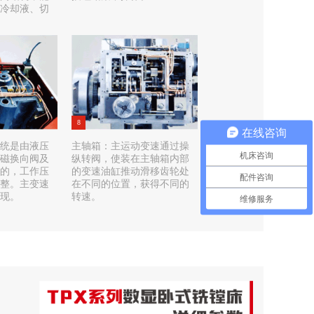
冷却液、切
8
在线咨询
统是由液压
主轴箱：主运动变速通过操
机床咨询
磁换向阀及
纵转阀，使装在主轴箱内部
的，工作压
的变速油缸推动滑移齿轮处
配件咨询
整。主变速
在不同的位置，获得不同的
现。
转速。
维修服务