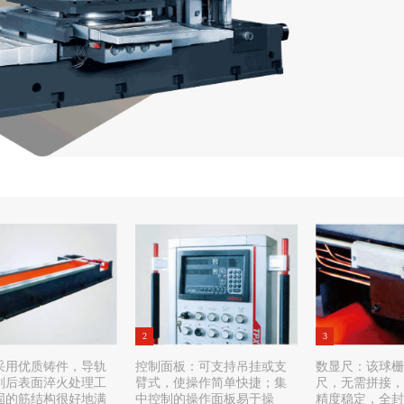
2
3
采用优质铸件，导轨
控制面板：可支持吊挂或支
数显尺：该球栅
削后表面淬火处理工
臂式，使操作简单快捷；集
尺，无需拼接，
固的筋结构很好地满
中控制的操作面板易于操
精度稳定，全封