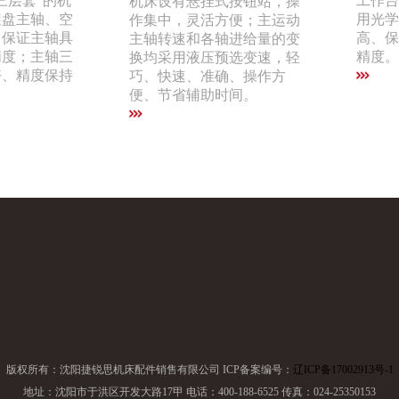
三层套”的机
工作台
机床设有悬挂式按钮站，操
旋盘主轴、空
用光学
作集中，灵活方便；主运动
，保证主轴具
高、保
主轴转速和各轴进给量的变
精度；主轴三
精度。
换均采用液压预选变速，轻
好、精度保持
巧、快速、准确、操作方
便、节省辅助时间。
版权所有：沈阳捷锐思机床配件销售有限公司 ICP备案编号：
辽ICP备17002913号-1
地址：沈阳市于洪区开发大路17甲 电话：400-188-6525 传真：024-25350153