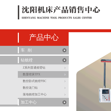
产品中心
车 削
钻铣镗
Z系列普通摇臂钻
数显镗床TPX
数控卧式铣镗PBC
数控龙门钻
落地铣镗加工中心
加工中心