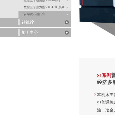
数控立车通用型V2/4/6系列
数控立车强力型VTC/GTC系列
管螺纹石油行业
钻铣镗
加工中心
S1系列
经济多
本机床主
担普通机
油、冶金