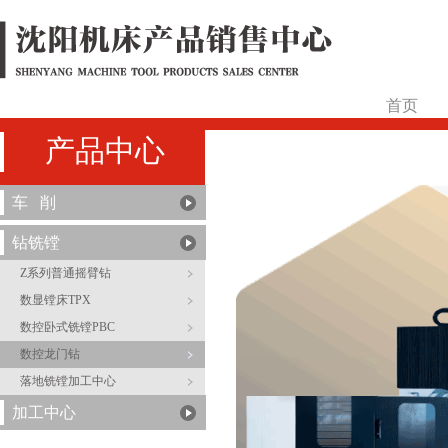
首页
产品中心
车 削
钻铣镗
Z系列普通摇臂钻
数显镗床TPX
数控卧式铣镗PBC
数控龙门钻
落地铣镗加工中心
加工中心