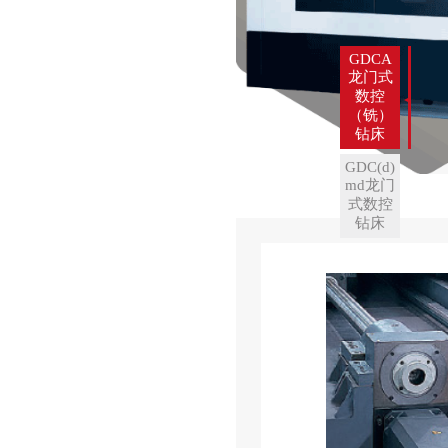
GDCA
龙门式
数控
（铣）
钻床
GDC(d)
md龙门
式数控
钻床